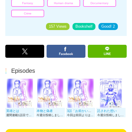
Fantasy
Human drama
Documentary
Crime
157 Views
Bookshelf
Good!
2
Episodes
英雄とは
本物と偽者
3話「お前かい！」
託された想い
週間連載1話目です！！ 頑張って描きましたので 感想とか貰えたら嬉しいです！！！😊
今週分投稿しました！ 今回は話の都合で短めになってしまいましたが 次週はもうちょっと長めです！ もしよかったらコメントなどで 皆様の反応を貰えるととっても嬉しいので 些細な事でも構いませんので 是非宜しくお願いします！！
今回は前回よりは長めです 面白いと思って貰えたら 感想等の何かしらの反応貰えたら 嬉しいです‼︎^ - ^
今週分投稿しました‼︎ ここから物語がどんどん進んでいく形になります！ きっと楽しんでくれると思いますので 次回も読んでいってくれると嬉しいです‼︎^_^ 面白いと思って貰えたら いいねやコメントの反応貰えると 嬉しいので是非宜しくお願いします‼︎^ - ^