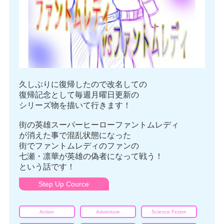
久しぶりに復帰したので改名しての
復帰記念として毎週月曜日更新の
シリーズ物を描いて行きます！
街の英雄スーパーヒーローファントムレディ
が消えた事で混乱状態になった
街でファントムレディのファンの
七瀬・凛華が英雄の偽者になって戦う！
という話です！
Step Up Cource
Action
Adventure
Science Fiction