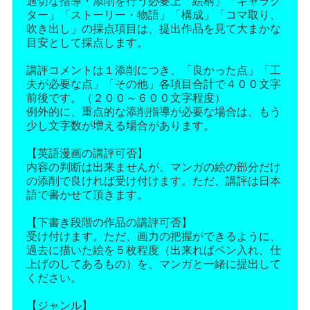
適切な指導・添削を行う必要上「絵柄」「キャラク
ター」「ストーリー・物語」「構成」「コマ取り、
吹き出し」の採点項目は、提出作品を見て大まかな
目安として採点します。
講評コメントは１添削につき、「良かった点」「工
夫が必要な点」「その他」各項目合計で４００文字
前後です。（２００～６００文字程度）
例外的に、重点的な添削指導が必要な場合は、もう
少し文字数が増える場合があります。
【英語漫画の講評可否】
内容の判断は出来ませんが、マンガの絵の部分だけ
の添削で良ければ受け付けます。ただ、講評は日本
語で書かせて頂きます。
【下書き段階の作品の講評可否】
受け付けます。ただ、画力の把握ができるように、
過去に描いた絵を５枚程度（出来ればペン入れ、仕
上げのしてあるもの）を、マンガと一緒に提出して
ください。
【ジャンル】