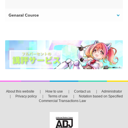
Genaral Cource
About this website
｜
How to use
｜
Contact us
｜
Administrator
｜
Privacy policy
｜
Terms of use
｜
Notation based on Specified
Commercial Transactions Law