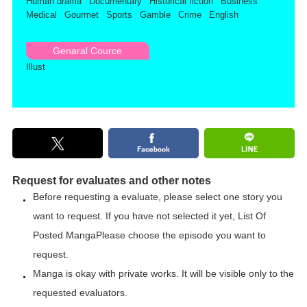
Human drama
Documentary
Historical fiction
Business
Medical
Gourmet
Sports
Gamble
Crime
English
Genaral Cource
Illust
Request for evaluates and other notes
Before requesting a evaluate, please select one story you
want to request. If you have not selected it yet,
List Of
Posted Manga
Please choose the episode you want to
request.
Manga is okay with private works. It will be visible only to the
requested evaluators.