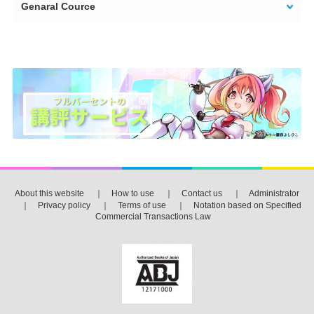
Genaral Cource
About this website
｜
How to use
｜
Contact us
｜
Administrator
｜
Privacy policy
｜
Terms of use
｜
Notation based on Specified
Commercial Transactions Law