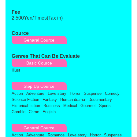
Fee
2,500Yen/Times(Tax in)
Cource
Genaral Cource
Genres That Can Be Evaluate
Basic Cource
Illust
Step Up Cource
Action
Adventure
Love story
Horror
Suspense
Comedy
Science Fiction
Fantasy
Human drama
Documentary
Historical fiction
Business
Medical
Gourmet
Sports
Gamble
Crime
English
Genaral Cource
Action
Adventure
Romance
Love story
Horror
Suspense