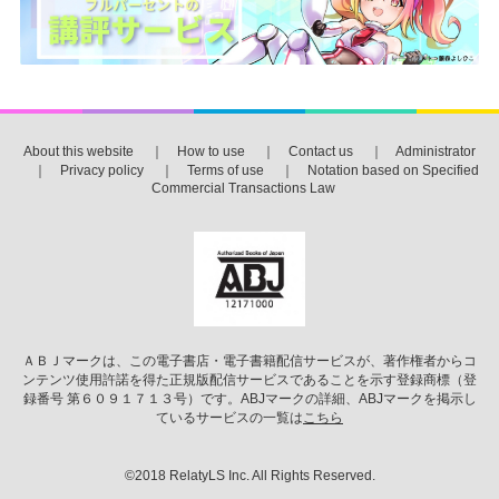
About this website
｜
How to use
｜
Contact us
｜
Administrator
｜
Privacy policy
｜
Terms of use
｜
Notation based on Specified
Commercial Transactions Law
ＡＢＪマークは、この電子書店・電子書籍配信サービスが、著作権者からコ
ンテンツ使用許諾を得た正規版配信サービスであることを示す登録商標（登
録番号 第６０９１７１３号）です。ABJマークの詳細、ABJマークを掲示し
ているサービスの一覧は
こちら
©2018 RelatyLS Inc. All Rights Reserved.