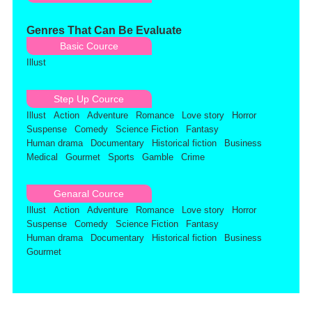
Genres That Can Be Evaluate
Basic Cource
Illust
Step Up Cource
Illust
Action
Adventure
Romance
Love story
Horror
Suspense
Comedy
Science Fiction
Fantasy
Human drama
Documentary
Historical fiction
Business
Medical
Gourmet
Sports
Gamble
Crime
Genaral Cource
Illust
Action
Adventure
Romance
Love story
Horror
Suspense
Comedy
Science Fiction
Fantasy
Human drama
Documentary
Historical fiction
Business
Gourmet