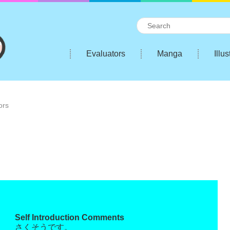
Evaluators
Manga
Illus
ors
Self Introduction Comments
さくそうです。