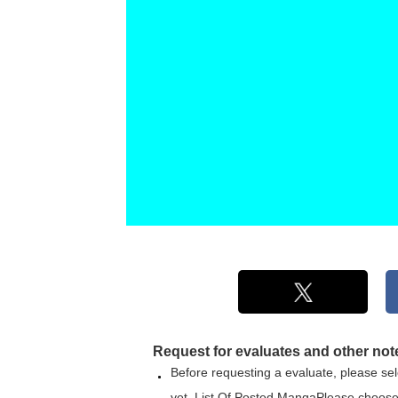
Request for evaluates and other not
Before requesting a evaluate, please sele
yet,
List Of Posted Manga
Please choose