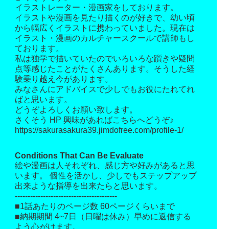
イラストレーター・漫画家をしております。
イラストや漫画を見たり描くのが好きで、幼い頃
から幅広くイラストに携わっていました。現在は
イラスト・漫画のカルチャースクールで講師もし
ております。
私は独学で描いていたのでいろいろな躓きや疑問
点等感じたことがたくさんあります。そうした経
験乗り越え今があります。
みなさんにアドバイスで少しでもお役にたれてれ
ばと思います。
どうぞよろしくお願い致します。
さくそう HP 興味があればこちらへどうぞ♪
https://sakurasakura39.jimdofree.com/profile-1/
Conditions That Can Be Evaluate
絵や漫画は人それぞれ、感じ方や好みがあると思
います。 個性を活かし、少しでもステップアップ
出来ような指導を出来たらと思います。
----------------------------------------
■1話あたりのページ数 60ページくらいまで
■納期期間 4~7日（日曜は休み）早めに返信する
よう心がけます。