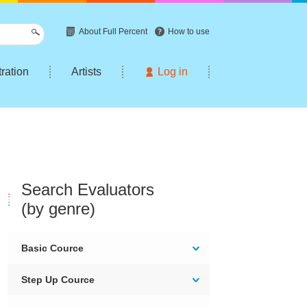
About Full Percent
How to use
tration
Artists
Log in
Search Evaluators
(by genre)
Basic Cource
Step Up Cource