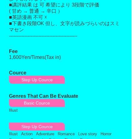
■講評結果 は 可 希望により 3段階で評価
( 甘め → 普通 → 辛口 ）
■英語漫画 不可 ☓
■下書き段階OK 但し、文字が読みづらいのはスミ
マセン
--------------------------------------------
Fee
1,600Yen/Times(Tax in)
Cource
Step Up Cource
Genres That Can Be Evaluate
Basic Cource
Illust
Step Up Cource
Illust
Action
Adventure
Romance
Love story
Horror