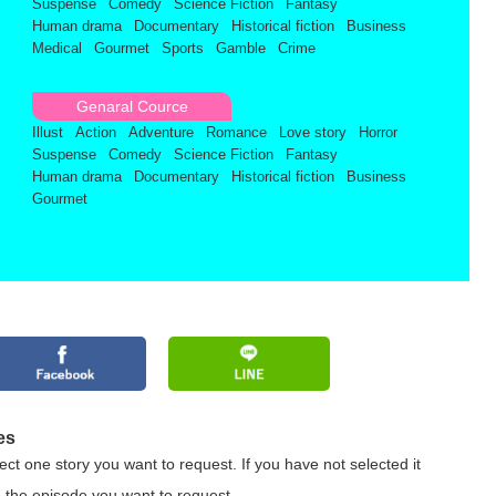
Suspense
Comedy
Science Fiction
Fantasy
Human drama
Documentary
Historical fiction
Business
Medical
Gourmet
Sports
Gamble
Crime
Genaral Cource
Illust
Action
Adventure
Romance
Love story
Horror
Suspense
Comedy
Science Fiction
Fantasy
Human drama
Documentary
Historical fiction
Business
Gourmet
es
ct one story you want to request. If you have not selected it
 the episode you want to request.