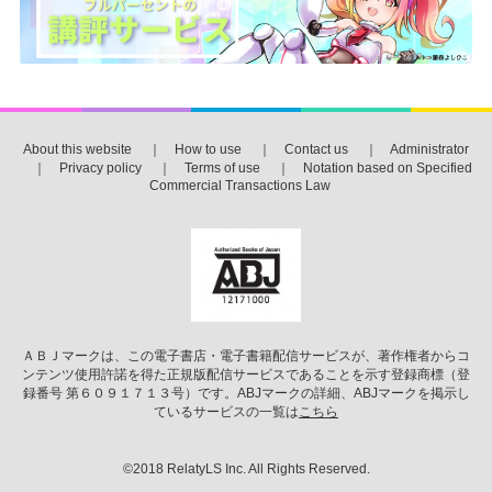
About this website
｜
How to use
｜
Contact us
｜
Administrator
｜
Privacy policy
｜
Terms of use
｜
Notation based on Specified
Commercial Transactions Law
ＡＢＪマークは、この電子書店・電子書籍配信サービスが、著作権者からコ
ンテンツ使用許諾を得た正規版配信サービスであることを示す登録商標（登
録番号 第６０９１７１３号）です。ABJマークの詳細、ABJマークを掲示し
ているサービスの一覧は
こちら
©2018 RelatyLS Inc. All Rights Reserved.