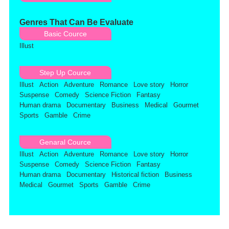
Genres That Can Be Evaluate
Basic Cource
Illust
Step Up Cource
Illust
Action
Adventure
Romance
Love story
Horror
Suspense
Comedy
Science Fiction
Fantasy
Human drama
Documentary
Business
Medical
Gourmet
Sports
Gamble
Crime
Genaral Cource
Illust
Action
Adventure
Romance
Love story
Horror
Suspense
Comedy
Science Fiction
Fantasy
Human drama
Documentary
Historical fiction
Business
Medical
Gourmet
Sports
Gamble
Crime