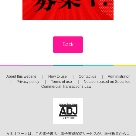
About this website
｜
How to use
｜
Contact us
｜
Administrator
｜
Privacy policy
｜
Terms of use
｜
Notation based on Specified
Commercial Transactions Law
ＡＢＪマークは、この電子書店・電子書籍配信サービスが、著作権者からコ