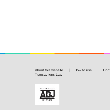
About this website
｜
How to use
｜
Cont
Transactions Law