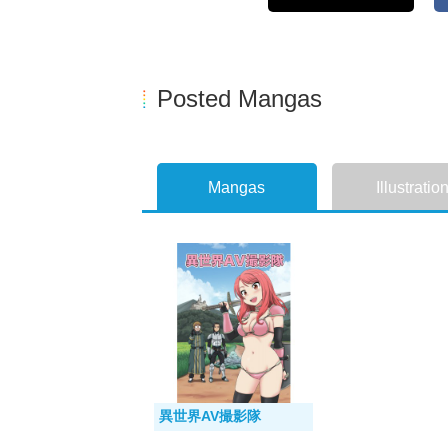
Posted Mangas
Mangas
Illustratio
異世界AV撮影隊