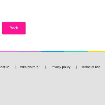
act us
｜
Administrator
｜
Privacy policy
｜
Terms of use