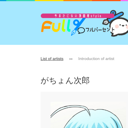
List of artists
Introduction of artist
>>
がちょん次郎