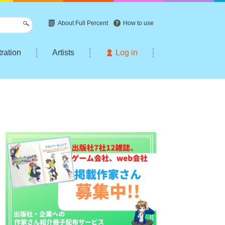
About Full Percent
How to use
tration
Artists
Log in