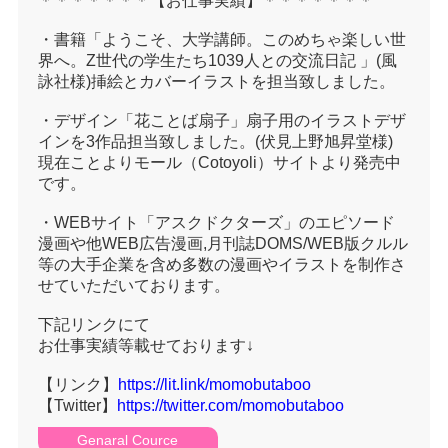
＊＊＊＊＊＊＊【お仕事実績】＊＊＊＊＊＊＊
・書籍「ようこそ、大学講師。このめちゃ楽しい世
界へ。Z世代の学生たち1039人との交流日記 」(風
詠社様)挿絵とカバーイラストを担当致しました。
・デザイン「花ことば扇子」扇子用のイラストデザ
インを3作品担当致しました。(伏見上野旭昇堂様)
現在ことよりモール（Cotoyoli）サイトより発売中
です。
・WEBサイト「アスクドクターズ」のエピソード
漫画や他WEB広告漫画,月刊誌DOMS/WEB版クルル
等の大手企業を含め多数の漫画やイラストを制作さ
せていただいております。
下記リンクにて
お仕事実績等載せております↓
【リンク】
https://lit.link/momobutaboo
【Twitter】
https://twitter.com/momobutaboo
Genaral Cource