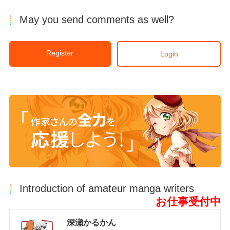
May you send comments as well?
Register
Login
Introduction of amateur manga writers
お仕事受付中
深瀬かるかん