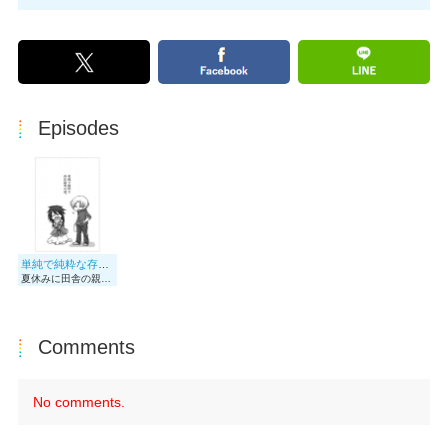
Episodes
単純で純粋な存在証明の話。
夏休みに田舎の親戚のもとを訪れた高校生、内海真は山の中にある小さな祠へ供え物をしに行くことになります。 うっかり崖から転げ落ちた先で出会ったのは、小さな神様でした。 初めて最後まで描き上げた創作漫画です。 今見るとかなり拙い部分も多いのですが、少しでもお楽しみいただけると幸いです。
Comments
No comments.