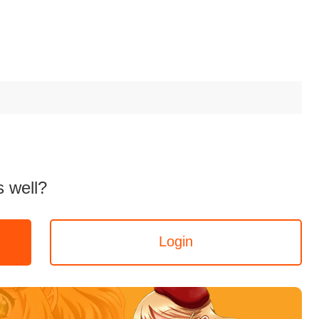
 well?
Login