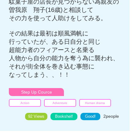
駄菓子屋の店長が見つからない為親友の
曽我原 翔子(16歳)と相談して
その力を使って人助けをしてみる。
その結果は最初は順風満帆に
行っていたが、ある日自分と同じ
超能力者のフィアースと名乗る
人物から自分の能力を奪う為に襲われ、
それが街全体を巻き込む事態に
なってしまう、、！！
Step Up Cource
Action
Adventure
Human drama
2
people
92 Views
Bookshelf
Good!