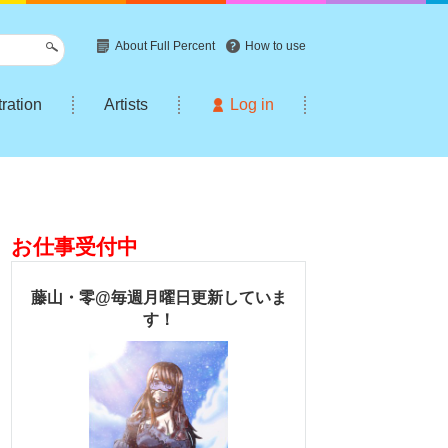
About Full Percent
How to use
tration
Artists
Log in
お仕事受付中
藤山・零@毎週月曜日更新していま
す！