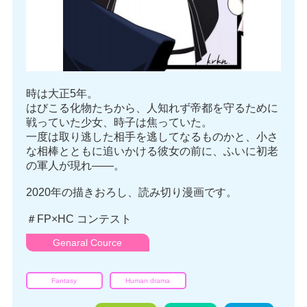
時は大正5年。
はびこる化物たちから、人知れず帝都を守るために
戦っていた少女、時子は焦っていた。
一度は取り逃した相手を逃してなるものかと、小さ
な相棒とともに追いかける彼女の前に、ふいに初老
の軍人が現れ――。
2020年の描きおろし、読み切り漫画です。
＃FP×HC コンテスト
Genaral Cource
Fantasy
Human drama