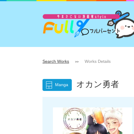
Search Works
Works Details
>>
オカン勇者
Manga