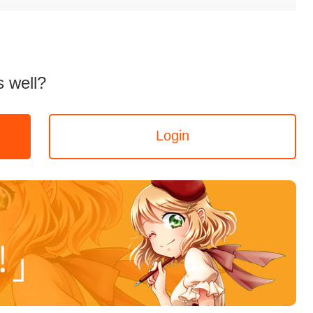
 well?
Login