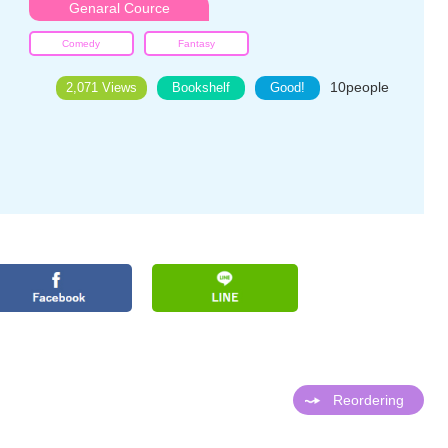
Genaral Cource
Comedy
Fantasy
10
people
2,071 Views
Bookshelf
Good!
Reordering