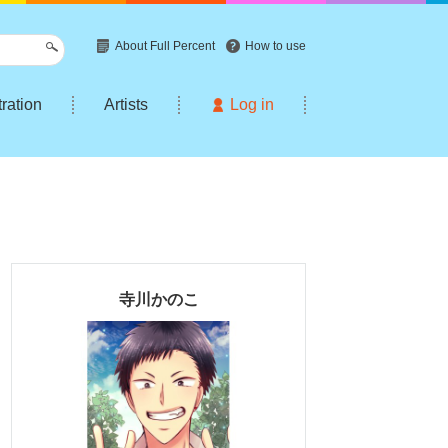
About Full Percent
How to use
tration
Artists
Log in
寺川かのこ