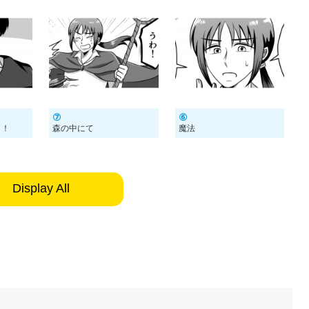
⑦
⑥
よ！
森の中にて
魔法
Display All