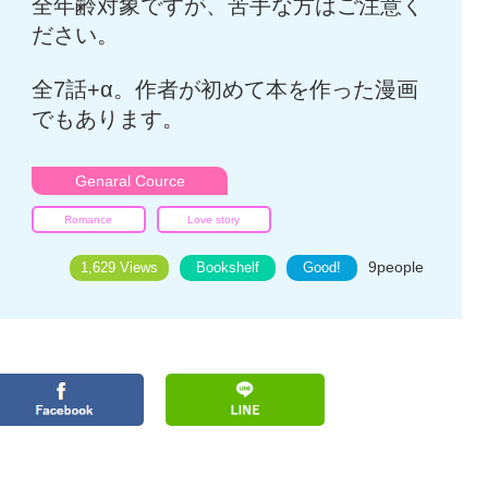
全年齢対象ですが、苦手な方はご注意く
ださい。
全7話+α。作者が初めて本を作った漫画
でもあります。
Genaral Cource
Romance
Love story
9
people
1,629 Views
Bookshelf
Good!