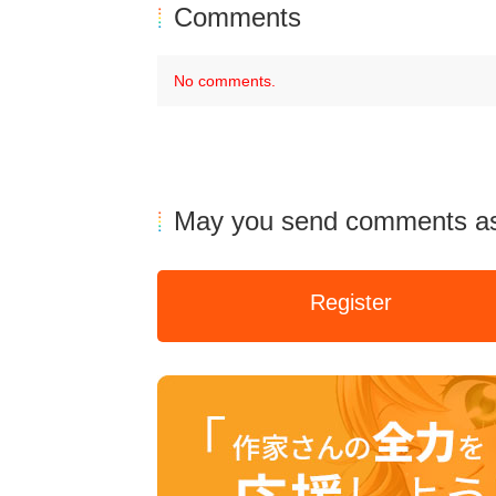
Comments
No comments.
May you send comments as
Register