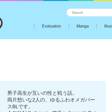
Evaluators
Manga
Illus
男子高生が互いの性と戦う話。
両片想いな2人の、ゆるふわオメガバー
スBLです。