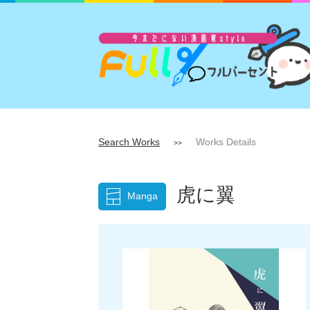
Search Works
Works Details
>>
虎に翼
Manga