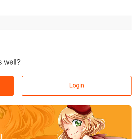
 well?
Login