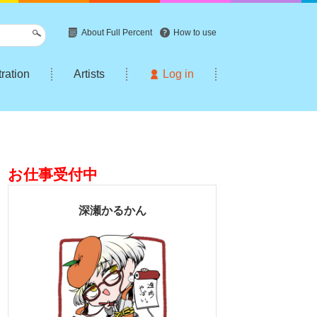
About Full Percent
How to use
tration
Artists
Log in
お仕事受付中
深瀬かるかん