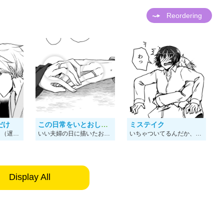
Reordering
だけ
この日常をいとおしく思う
ミステイク
七夕だよー！！！！（遅刻） 久しぶりにとらつば（大人版）がいちゃついてる漫画を描きました。楽しかったです。 ※オメガバースのお話です。男性妊娠がある世界観ですので、苦手な方はご注意ください。
いい夫婦の日に描いたお話。 一応本編の5,6年後くらいの設定です。 未来のお話や子供世代のお話など、妄想ばかり膨らんでいる今日この頃です。
いちゃついてるんだか、いちゃついてないんだかわからない小ネタです。 番になってしばらく経った後のお話でした。 番外編は、本当に描きたいところだけ描いてます。
Display All