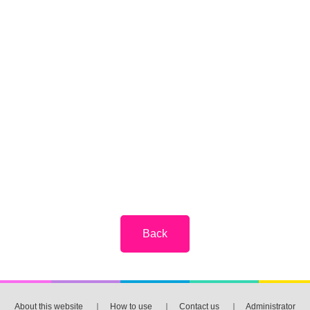
About this website
｜
How to use
｜
Contact us
｜
Administrator