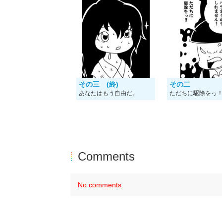
その三 (終)
その二
あなたはもう自由だ。
ただちに駆除をっ
Comments
No comments.