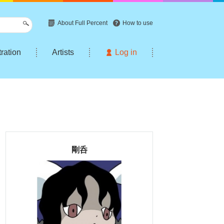
About Full Percent
How to use
tration
Artists
Log in
剛呑