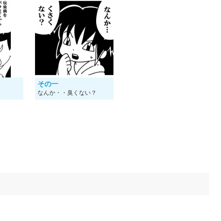
その一
！
なんか・・臭くない？