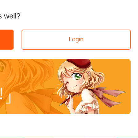
 well?
Login