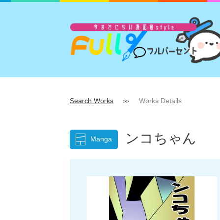
Search Works
Works Details
>>
ンコちゃん
Manga