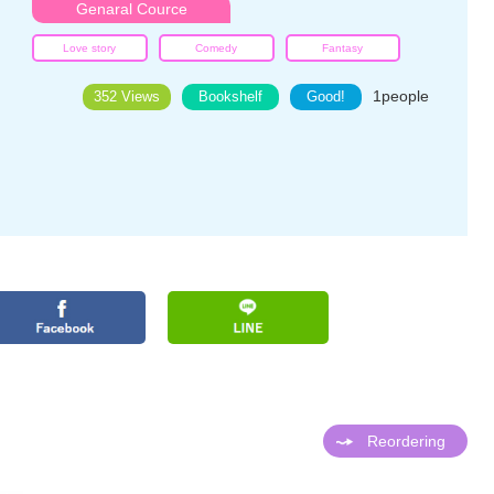
Genaral Cource
Love story
Comedy
Fantasy
1
people
352 Views
Bookshelf
Good!
Reordering