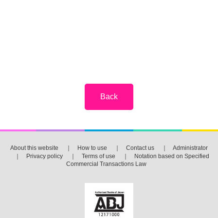
About this website
｜
How to use
｜
Contact us
｜
Administrator
｜
Privacy policy
｜
Terms of use
｜
Notation based on Specified
Commercial Transactions Law