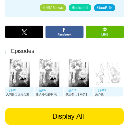
8,497 Views
Bookshelf
Good!
15
Episodes
一話/01
一話/02
一話/03
一話/03.5
人間界に現れた無法者に遭遇
様子見の最中 現れたのは…
無法者【オルテ】と彼らの物語は これから始まっていく
あの後
Display All