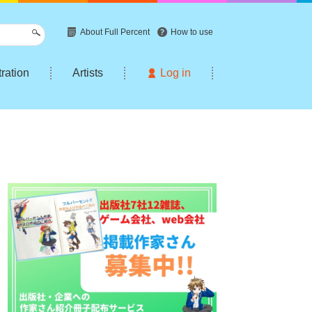
About Full Percent
How to use
tration
Artists
Log in