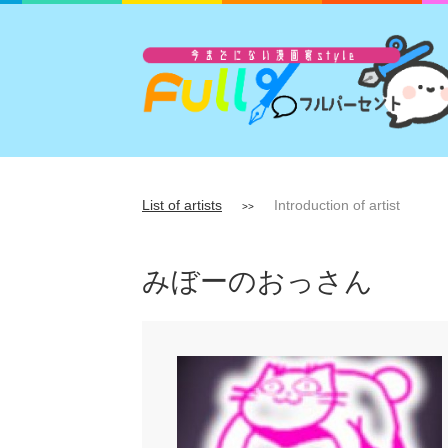
List of artists
Introduction of artist
>>
みぼーのおっさん