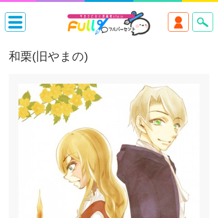
和栗(旧やまの)