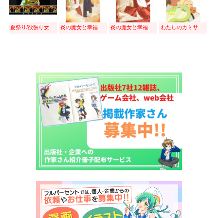
夏祭り/欲張り女子(movie)
炎の魔女と幸福な人①
炎の魔女と幸福な人②
わたしのカミサマの言うことは。①