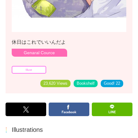
休日はこれでいいんだよ
Genaral Cource
Illust
23,620 Views
Bookshelf
Good!
22
Illustrations