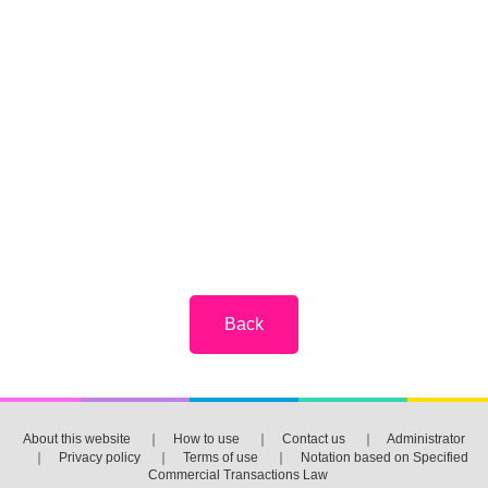
About this website
｜
How to use
｜
Contact us
｜
Administrator
｜
Privacy policy
｜
Terms of use
｜
Notation based on Specified
Commercial Transactions Law