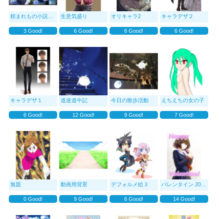
頼まれもの小説表紙イラスト
生意気盛り
オリキャラ2
キャラデザ２
3
Good!
6
Good!
6
Good!
6
Good!
キャラデザ１
道迷道中記
今日の散歩活動
えちえちの女の子
6
Good!
12
Good!
9
Good!
7
Good!
無題
動画用背景
デフォルメ絵３
バレンタイン 2026
0
Good!
9
Good!
6
Good!
14
Good!