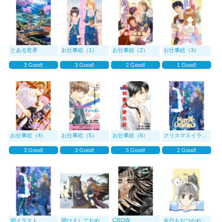
とある世界
お仕事絵（1）
お仕事絵（2）
お仕事絵（3）
3
Good!
3
Good!
2
Good!
1
Good!
お仕事絵（4）
お仕事絵（5）
お仕事絵（6）
クリスマスイラスト
3
Good!
3
Good!
5
Good!
2
Good!
CROW
同イラスト
明けましておめでとうございます
今日もおつかれさまで