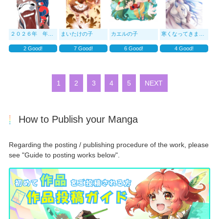
２０２６年 年賀イラスト
まいたけの子
カエルの子
寒くなってきましたね
2
Good!
7
Good!
6
Good!
4
Good!
1
2
3
4
5
NEXT
How to Publish your Manga
Regarding the posting / publishing procedure of the work, please
see "Guide to posting works below".