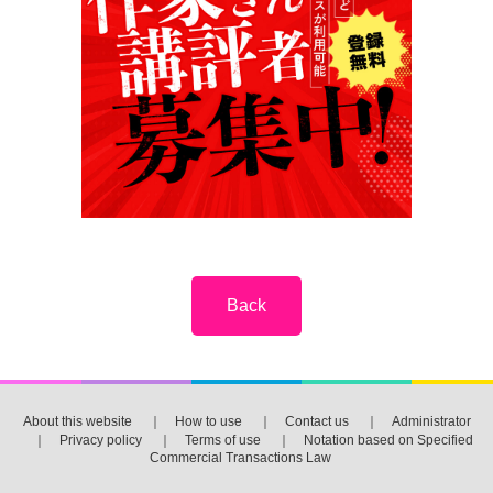
About this website
｜
How to use
｜
Contact us
｜
Administrator
｜
Privacy policy
｜
Terms of use
｜
Notation based on Specified
Commercial Transactions Law