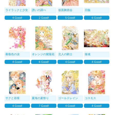
ライラックと少女
誘いの調べ
仮面舞踏会
日蝕
4
Good!
2
Good!
5
Good!
6
Good!
薔薇色の涙
オレンジの紫陽花
北人の騎士
落城
4
Good!
6
Good!
4
Good!
4
Good!
サクと若様
夏海の夏祭り
ゴールドレイン
コスモス
4
Good!
7
Good!
4
Good!
4
Good!