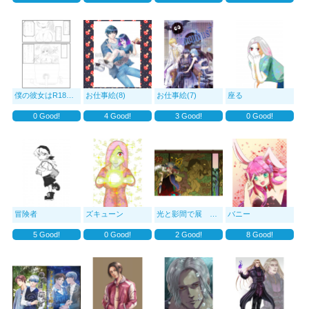
僕の彼女はR18ライバーでした・・・
お仕事絵(8)
お仕事絵(7)
座る
0
Good!
4
Good!
3
Good!
0
Good!
冒険者
ズキューン
光と影間で展 イラスト3【交わる視線】
バニー
5
Good!
0
Good!
2
Good!
8
Good!