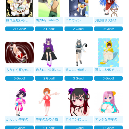
狐コ座敷わらし！シロハ
隣のMy Tuberの戸神です！！
ハロウィン
お絵描き大好き中華女
21
Good!
3
Good!
2
Good!
0
Good!
もうすぐ夏なので水着の絵を描きました！！
過去にご依頼いただいた立ち絵
過去にご依頼いただいた立ち絵
過去にSNSでリクエス
0
Good!
2
Good!
3
Good!
3
Good!
かわいい中華の女の子描きました
中華の女の子描きました！！
アイコンにしようと思って描いた絵です！
エッチな中華の女の子
2
Good!
0
Good!
1
Good!
1
Good!