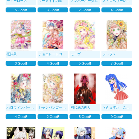
ティーローズ
マーメイドの鱗
アンバーオータム
ストロベリーレッド
5
Good!
3
Good!
2
Good!
4
Good!
桜抹茶
チョコレートコスモス
モーヴ
シトラス
3
Good!
4
Good!
5
Good!
7
Good!
ハロウィンパーティー
シャンパンゴールド
同じ底の怒り
らき☆すた こなたち
4
Good!
2
Good!
5
Good!
0
Good!