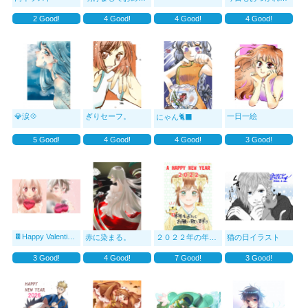
2
Good!
4
Good!
4
Good!
4
Good!
💎涙💠
ぎりセーフ。
一日一絵
にゃん🐈‍⬛
5
Good!
4
Good!
4
Good!
3
Good!
🍫Happy Valentine🍫
赤に染まる。
２０２２年の年賀状イラスト♪
猫の日イラスト
3
Good!
4
Good!
7
Good!
3
Good!