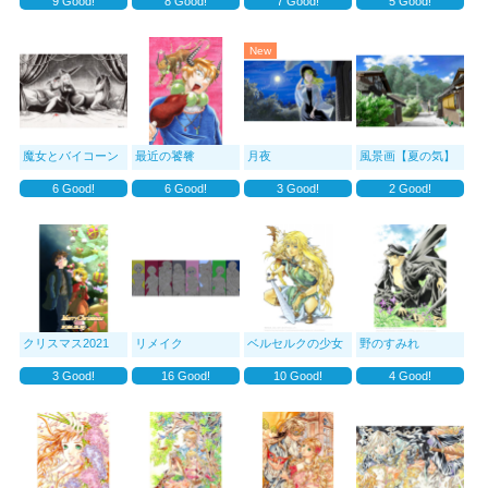
9
Good!
8
Good!
7
Good!
5
Good!
New
魔女とバイコーン
最近の饕餮
月夜
風景画【夏の気】
6
Good!
6
Good!
3
Good!
2
Good!
クリスマス2021
リメイク
ベルセルクの少女
野のすみれ
3
Good!
16
Good!
10
Good!
4
Good!