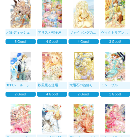
バルディッシュ
アリスと帽子屋
ヴァイキングの首飾り
ヴィクトリアン・クリ
5
Good!
4
Good!
4
Good!
3
Good!
サロン・ル・シエル
秋風薫る道場
太陽石の首飾り
ミントブルー
2
Good!
4
Good!
2
Good!
1
Good!