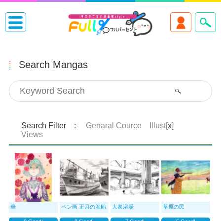
Search Mangas
Search Filter :
Genaral Cource Illust[
x
]
Views
華
ペン画 正月の漁船
大衆浴場
草原の民