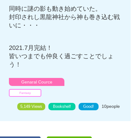
同時に謎の影も動き始めていた。
封印されし黒龍神社から神も巻き込む戦
いに・・・
2021.7月完結！
皆いつまでも仲良く過ごすことでしょ
う！
Genaral Cource
Fantasy
10
people
5,149 Views
Bookshelf
Good!