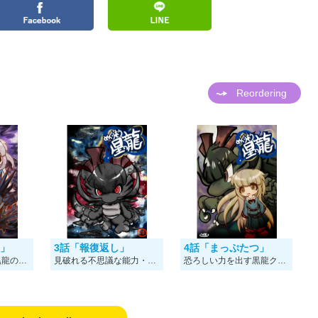
Reordering
復」
3話「報復返し」
4話「まっぷたつ」
何とかしてくれる黒龍の不思議な力・・・それは暴力。
見破れる不思議な能力・・・そして・・・
恐ろしい力を出す黒龍クリュッコにミッコは・・・