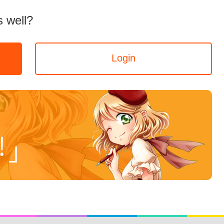
 well?
Login