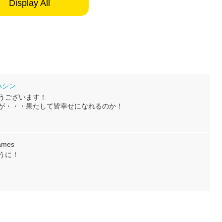
Display All
ハシン
うございます！
が・・・果たして皆幸せになれるのか！
ames
うに！