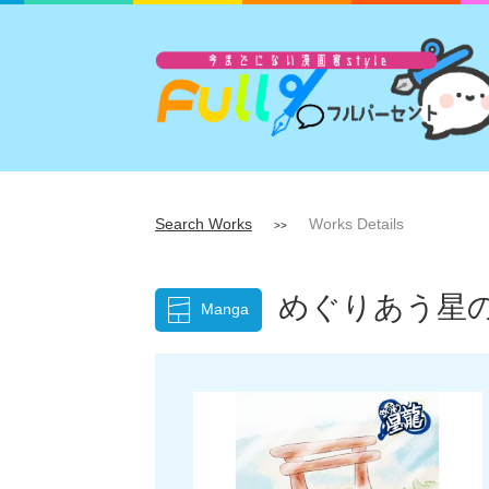
Search Works
Works Details
>>
めぐりあう星
Manga