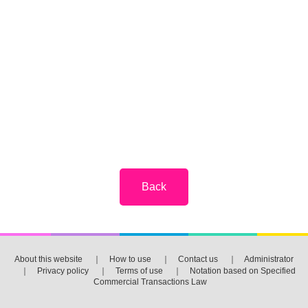
About this website
｜
How to use
｜
Contact us
｜
Administrator
｜
Privacy policy
｜
Terms of use
｜
Notation based on Specified
Commercial Transactions Law