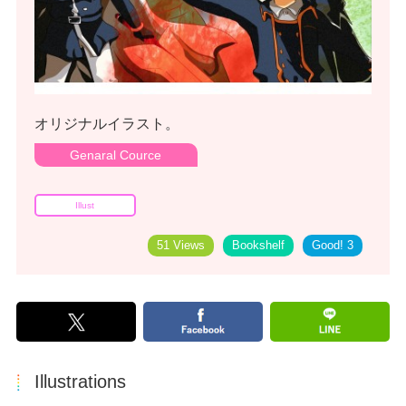
オリジナルイラスト。
Genaral Cource
Illust
51 Views
Bookshelf
Good!
3
Illustrations