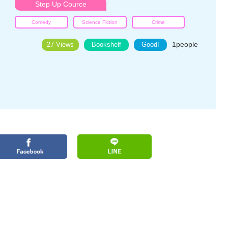
Step Up Cource
Comedy
Science Fiction
Crime
1
people
27 Views
Bookshelf
Good!