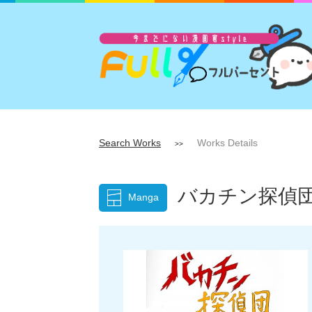
Search Works
Works Details
>>
バカチン探偵
Manga