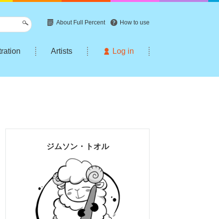
About Full Percent
How to use
tration
Artists
Log in
ジムソン・トオル