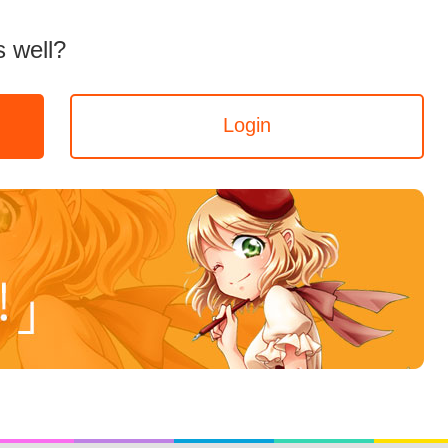
 well?
Login