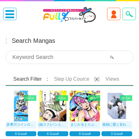
Search Mangas
Search Filter :
Step Up Cource [
x
]
Views
縦読み
縦読み
縦読み
縦読み
多摩川コインロッカー▷
(縦スク)パンと魔法のキングダム
まじかるとりぷるふぁんたじあ
孤独に愛と哀れみを
9
Good!
6
Good!
9
Good!
3
Good!