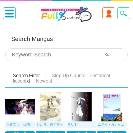
Search Mangas
Search Filter :
Step Up Cource Historical
fiction[
x
]
Newest
八雲立つ -出雲剣譚-
ひかり、差す方へ
りりす
ニライ・カナイ 海の