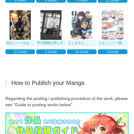
3
Good!
9
Good!
7
Good!
11
Good!
逆さにいづるは
中天螺鈿を照らす
りょまさん
とよこく！ー豊葦原國
11
Good!
2
Good!
16
Good!
4
Good!
How to Publish your Manga
Regarding the posting / publishing procedure of the work, please
see "Guide to posting works below".