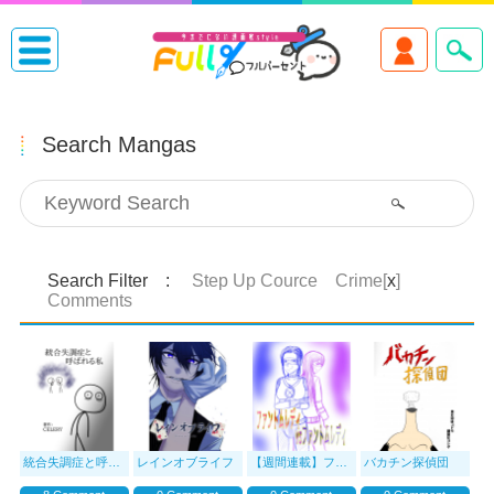
Search Mangas
Search Filter :
Step Up Cource Crime[
x
]
Comments
統合失調症と呼ばれる私
レインオブライフ
【週間連載】ファントムレディvsファント
バカチン探偵団