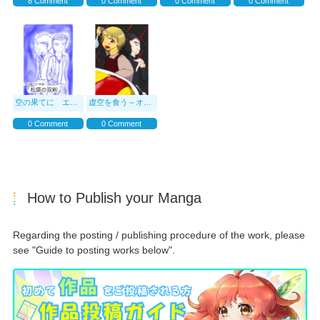
8 Comment
0 Comment
0 Comment
0 Comment
空の果てに エピソード1
虚空を食う～オムライス失踪事件～
0 Comment
0 Comment
How to Publish your Manga
Regarding the posting / publishing procedure of the work, please
see "Guide to posting works below".