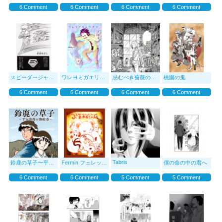
6 Comment
6 Comment
6 Comment
6 Comment
スピーダージャック
ワレヨミガエリタリ、イルカ
忌むべき薔薇の賛歌
桃園の鬼
6 Comment
6 Comment
6 Comment
6 Comment
Tabris
鈴鹿の草子〜平安浪漫お伽絵巻〜
Fermin フェレットの楽器屋さん
僕の命の中の君へ
6 Comment
6 Comment
5 Comment
5 Comment