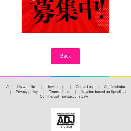
About this website
｜
How to use
｜
Contact us
｜
Administrator
｜
Privacy policy
｜
Terms of use
｜
Notation based on Specified
Commercial Transactions Law