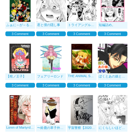
ふぁに～が～るサツミちゃん
君と僕の隠し事
トライアングルエッジ
短編詰め。
3 Comment
3 Comment
3 Comment
3 Comment
THE ANIMAL SONG
【棺ノ王子】
フェアリーロンド
ぼくとあの娘と青春と
3 Comment
3 Comment
3 Comment
3 Comment
Loren of Martyrdom - Glow Kuroma (ENGLISH)
〜鈴鹿の草子外伝〜 拙者、しいたけ侍でござる！！
宇宙警察【2020.2.16更新】
にくらしいほどキミが