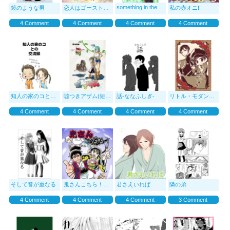
something in the box
鏡のような男
恋人はゴーストー第一章ー
私の赤オニ!!
4 Comment
4 Comment
4 Comment
4 Comment
知人の家のコとの交流録
嘘つきアザム(短編)
話-ななふしぎ-
リトル・モダン・ガー
4 Comment
4 Comment
4 Comment
4 Comment
そして音が重なる
鬼さんこちら！〜酒呑の草子〜
君さえいれば
隣の弟
4 Comment
4 Comment
4 Comment
3 Comment