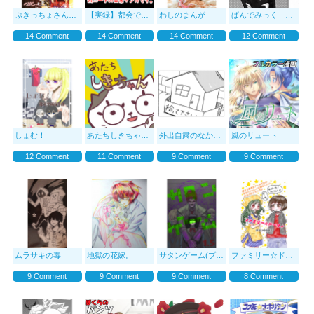
ぶきっちょさんのモノサシtheアフター
【実録】都会でニート貞美の日常
わしのまんが
ぱんでみっく ぞんび
14 Comment
14 Comment
14 Comment
12 Comment
しょむ！
あたちしきちゃん！
外出自粛のなか変なペットを拾った話
風のリュート
12 Comment
11 Comment
9 Comment
9 Comment
ムラサキの毒
地獄の花嫁。
サタンゲーム(プロトタイプ)
ファミリー☆ドーリィ
9 Comment
9 Comment
9 Comment
8 Comment