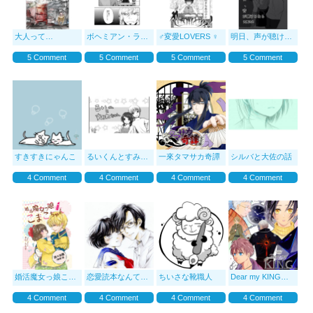
大人って…
ボヘミアン・ラプソディー
♂️変愛LOVERS ♀️
明日、声が聴けるなら
5 Comment
5 Comment
5 Comment
5 Comment
すきすきにゃんこ
るいくんとすみれちゃん
一來タマサカ奇譚
シルバと大佐の話
4 Comment
4 Comment
4 Comment
4 Comment
婚活魔女っ娘こまこちゃん
恋愛読本なんていらない
ちいさな靴職人
Dear my KING（DMK）
4 Comment
4 Comment
4 Comment
4 Comment