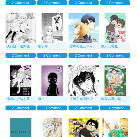
2 Comment
2 Comment
2 Comment
2 Comment
決戦は一週間後
紙少年
空蝉の見たそら
隣人は悪魔
2 Comment
2 Comment
2 Comment
2 Comment
地獄の沙汰も夢次第
穢土
【BL】傾国のアイゼン
嫁産み男の是、一生。
2 Comment
2 Comment
2 Comment
2 Comment