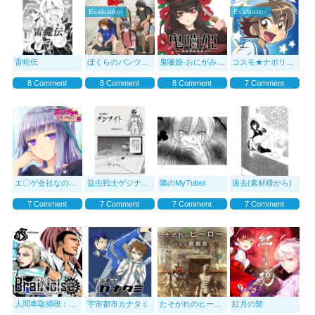
Evaluation
Evaluation
雷蛇伝
ぼくらのパンツ戦争
鬼嚙姫-おにがみひめ-
コスモ★ナポリタン
8 Comment
8 Comment
8 Comment
7 Comment
エ〇ゲ会社なのに乙女ゲームを作らされている件
益虫戦士ゲジナイト
隣のMyTuber
過去(素材様から)
7 Comment
7 Comment
7 Comment
7 Comment
人間率取締班：BraiNoise-ブレイノイズ-
宇宙都市カナタミ
たそがれのヒーロー、それと戦闘員。
紅月の契