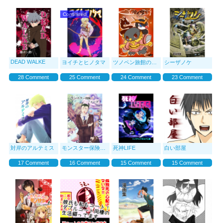
Continued
DEAD WALKE
ヨイチとヒノタマ
ツノペン旅館のカミィ
シーザノケ
28 Comment
25 Comment
24 Comment
23 Comment
対岸のアルテミス
モンスター保険のフォッグ
死神LIFE
白い部屋
17 Comment
16 Comment
15 Comment
15 Comment