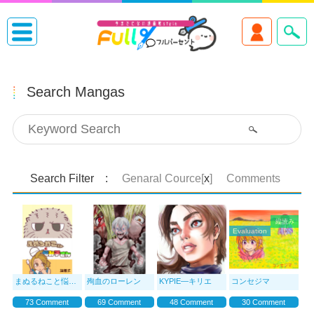
Search Mangas
Search Filter :
Genaral Cource[
x
]
Comments
縦読み
Evaluation
まぬるねこと悩み子さん
殉血のローレン
ΚΥΡΙΕ—キリエ
コンセジマ
73 Comment
69 Comment
48 Comment
30 Comment