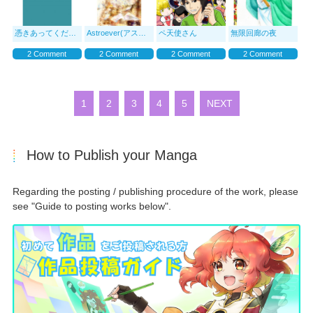
憑きあってください！
Astroever(アストロエヴァー)
ペ天使さん
無限回廊の夜
2 Comment
2 Comment
2 Comment
2 Comment
1
2
3
4
5
NEXT
How to Publish your Manga
Regarding the posting / publishing procedure of the work, please
see "Guide to posting works below".