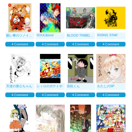
SOUL&soul
RISING STAR
願い事のツノイナリ神社
BLOOD TRIBE(ブラッドトライブ)
4 Comment
4 Comment
4 Comment
4 Comment
天使の亜心ちゃん
シィロのポテトや
吾杭くん
わたしのSP
4 Comment
4 Comment
4 Comment
4 Comment