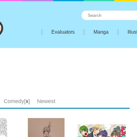
Evaluators
Manga
Illus
e Comedy[
x
]
Newest