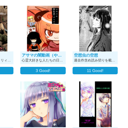
アサマの闇動画（やらせ）
空想虫の空想
ハーブを使う魔女リリィと、何でも屋のガロンの生活を描いた4コマ漫画です。 リリィが薬草の使い方を教えてくれたりそうでもなかったり… 番外編はストーリー漫画になってます。 (※描きながら絵の練習をしていた為、最初の方と最近のでだいぶ絵柄が変わってます。)
心霊大好きな人たちの日常・・・！ 心霊動画に夢中になるものの、 思うようにいかず・・・ ショート漫画であります～＾＾
過去作含め読み切りを載せていきます。 よろしくお願いします。
3
Good!
11
Good!