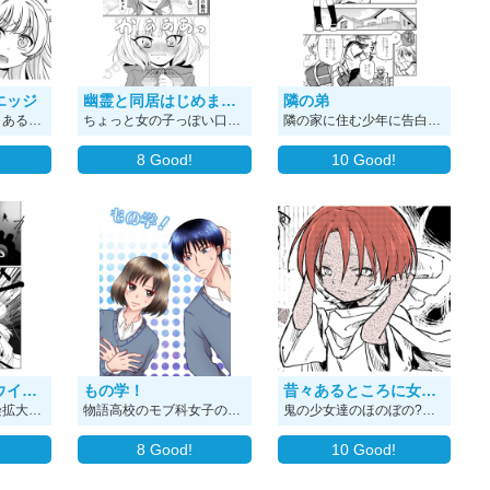
エッジ
幽霊と同居はじめました！
隣の弟
不良の猿子武蔵は、ある日突然女になっちゃって！？ そしたらあいつに一目惚れされちゃって！？ キャラクター達の恋愛模様や友情を、描いていきます。 読み切り用に描いたネームを何話かに分けてアップしていこうと思います。 楽しんでもらえたら嬉しいです。
ちょっと女の子っぽい口調の青年・茜(あかね)がほろ酔い状態で帰宅したら 側に見知らぬ女の子がいた。 「フユ」と名乗る女の子は初めて自分を見つけてくれた茜と一緒にいたくて「家族になってほしい」とお願いするが断られてしまう。 茜は帰り道に何があったのかを冷静になって考えたが・・・
隣の家に住む少年に告白された
8
Good!
10
Good!
〈創作〉コロナウイルス感染拡大予防漫画
もの学！
昔々あるところに女鬼の集落がありました
コロナウイルス感染拡大防止の活動で描いた漫画です。 ウイルスをモンスターとして主人公２人が感染拡大予防を呼びかけながら戦います。
物語高校のモブ科女子の不幸なラブコメディです。
鬼の少女達のほのぼの?ちょっと怖い?子育て物語。 『みにくい式神少年』本編の鬼視点番外編です。 本編→https://www.alphapolis.co.jp/manga/official/46000238
8
Good!
10
Good!