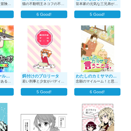
サツミちゃん世の大冒険ファンタジー！
猫の不動明王ネコフの不動産屋漫画・・・ではなく、お社屋です！ 神仏と絡みながら（？）バタバタな忙しいギャグ風味な漫画っこです＾＾
笹本家の元気な三兄弟が深夜に騒いでいるお話。 2019年の読み切り漫画です。 ※あくまで兄弟がぎゃいぎゃい言ってる話がメインですが、BL要素があります。ご注意ください。
6
Good!
5
Good!
じぇねらるズワールドREMIX（横読み版）
餌付けのプロリータ
わたしのカミサマの言うことは。
作者のデビュー作である「じぇねらるズワールド」の横読み再構成版です。 毎回奇妙なキャラ達がてんやわんやする作品です。
若い刑事と少女がバディを組んで、アメリカを舞台に駆けまわる警察もの……、に見せかけたギャグ漫画です。 登場人物は全員真面目。ちょっとシュールな感じを目指したつもりでした。 2018年の読み切り漫画です。
念願のマイルーム！と思って部屋に入った先にいた『者』は――！！？ 小さい神様(自称？)と女子中学生、実月が繰り広げるアットホームコメディ漫画。
5
Good!
6
Good!