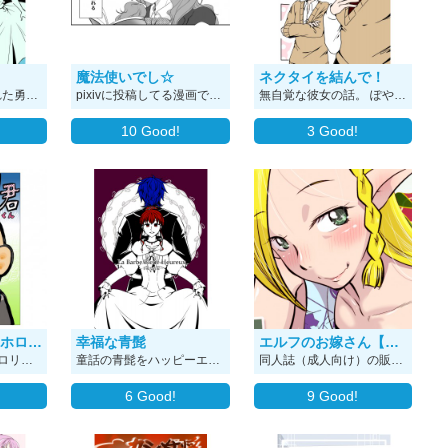
魔法使いでし☆
ネクタイを結んで！
世界の命運を託された勇者の話。 神託で選ばれた勇者が魔王を倒しに行く途中、森の中で敵陣営の魔族に出会いました。 みたいなコッテコテのファンタジー。 に見せかけた、単なるギャグマンガです。2018年の読み切り作品です。 ちょっとバイオレンスかもしれません。
pixivに投稿してる漫画です。 あちらは縦よみなので 横読みはこちらでｗ
無自覚な彼女の話。 ぽやっとした百合漫画です。 制服がリボンタイだと、ネクタイの結び方を覚える機会ってなかなかないよね、というだけのお話。 2017年の読み切り、百合漫画です。
10
Good!
3
Good!
泣きオチ4コマ ホロリ君
幸福な青髭
エルフのお嫁さん【健全版】
泣きオチ4コマ ホロリ君 世の中には泣いてしまうことだってある 世界や社会に落っこちた、その涙 マンガに描きました。 ホロリと泣きオチ、今日も行く！
童話の青髭をハッピーエンドにするにはどうしたら良いか考えてみました。 元ネタが元ネタだけに若干グロテスクだったりホラーっぽかったりします。苦手な方はご注意ください。 2017年の読み切り漫画です。
同人誌（成人向け）の販促のために描いた漫画です 良ければ「エルフのお嫁さん 尾野けぬじ」で検索してみて下さい
6
Good!
9
Good!