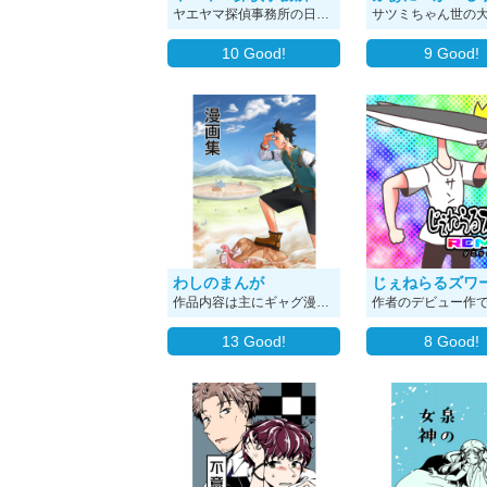
ヤエヤマ探偵事務所の日課は「浮気調査」や「迷いペット探し」などである。
10
Good!
9
Good!
わしのまんが
作品内容は主にギャグ漫画です 表紙画像、新しいのに変えました。（気分です）
13
Good!
8
Good!