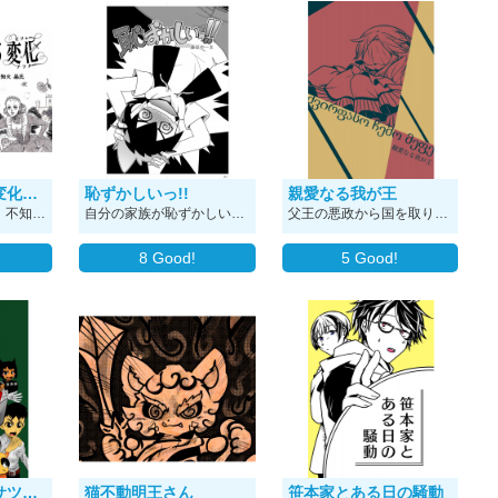
姫様 華麗なる変化（へんげ）
恥ずかしいっ!!
親愛なる我が王
どうも初めまして。 不知火 晶氏（しらぬい しょうじ）です。 十数年ぶりに描き始めた長編ストーリー漫画―――１００人が読んだら１０１人が感涙する感動虚編（1人は読んでないのに読んだ人に感染して涙する謎の脳内設定★）。 中世歴史大河浪漫英雄冒険娯楽青春群像活劇です。 十数年ぶりに画材をほぼすべて買い揃えて描き始めた漫画なので、技術その他にはお目こぼしを。 長～い長～い漫画・・・皆さんの人生に彩りを与えられる、ご飯のふりかけの様な存在になれたら嬉しいです。 途中でギアがゴン！！と変わりますのでご注意を（笑）。 拙作ですが構成は自分なりにがっちり組んだので、じっくりと馴染んで戴けると嬉しいです。 おそらく自分の残りの絵描き人生の殆どを、この作品執筆で占める事になるでしょう。 『ナンセンスふりかけ漫画』－－－末永いお付き合いのほど、よろしくお願い致します。
自分の家族が恥ずかしいと思っている少年が家に好きな女の子を招くお話。
父王の悪政から国を取り戻した王子と世界に呪われた不死の魔女の話。 寿命の差っていいよね…となりながら描いたもの。 2019年の作品です。
8
Good!
5
Good!
ふぁに～が～るサツミちゃん
猫不動明王さん
笹本家とある日の騒動