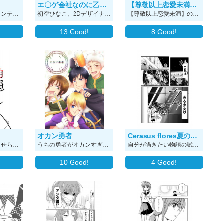
エ〇ゲ会社なのに乙女ゲームを作らされている件
【尊敬以上恋愛未満】番外編
「フルパーセントコンテスト2021」応募作品 フルパーセントパンダの「フルパンダ君」です。 「ｆ」のアホ毛に「％」を模した顔を持つパンダです。 #フルパセントコンテスト2021春
初空ひなこ、2Dデザイナー。 好きなゲームのジャンルは男性向けR18。 得意なことは絵を描くこと。 晴れてエ〇ゲ会社へ就職が決まり描きたい絵を描ける日々が続くと思っていた……が！ ある日所属を言い渡されたのは、女性向けの乙女ゲームを制作する部署だった……！ 皆さんご存知の通りこの物語はフィクションです！
【尊敬以上恋愛未満】のキャラクター シルバちゃん♀と ジャック大佐♂を ～ズブ濡れにしてみた～ のイラストの舞台裏を漫画にしました！ 本編を知っている方も初めて見る方も良ければ見て下さい！😂
13
Good!
8
Good!
オカン勇者
Cerasus flores夏の物語 (読み切り編)
鬼畜生と政略結婚させられた花嫁の話。 角隠しの意味を知った際に滾り、いつか描きたいと思っていたネタです 2020年の読み切り漫画です。
うちの勇者がオカンすぎて全然話が進まないファンタジーギャグ
自分が描きたい物語の試し読み切り漫画です。 かなり世界観が出来上がってますのでご了承ください。 あらすじ 魔法学校に忘れ物した主人公春日桜子。 忘れ物を取りに行くために一人で夜の学校に…。 真っ暗な校舎には…ある不気味なものが…！？ 次の日には、噂になっていて…。 噂の正体を知るために桜子を率いる4人を連れて夜の学校学校に探検…！？ ギャクとちょっぴりホラー？なストーリー！
10
Good!
4
Good!