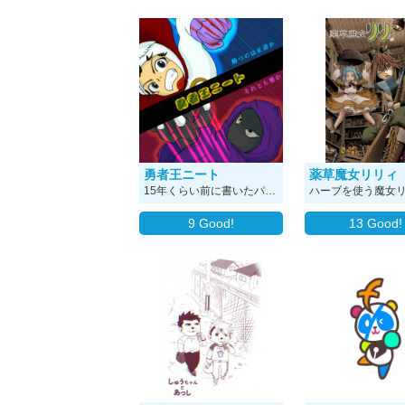
勇者王ニート
薬草魔女リリィ
15年くらい前に書いたパロディ小説を現代風にアレンジした読み切り漫画！(制作中) フルパーセントでは4Pずつ出来上がり次第更新していきます！ コメントやイイネいただけると嬉しいです！
9
Good!
13
Good!