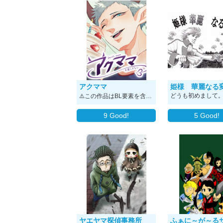
アクママ
⚠️この作品はBL要素を含みます⚠️ 筋肉×母性×悪魔 押し掛け女房悪魔のママ♂と不憫な男子大学生多喜士による緩めの四コマ漫画。 毎週1本、火曜日付近に更新します=͟͟͞͞ʕ•̫͡•ʔ (ガバガバ更新予定)
9
Good!
5
Good!
ヤエヤマ探偵事務所