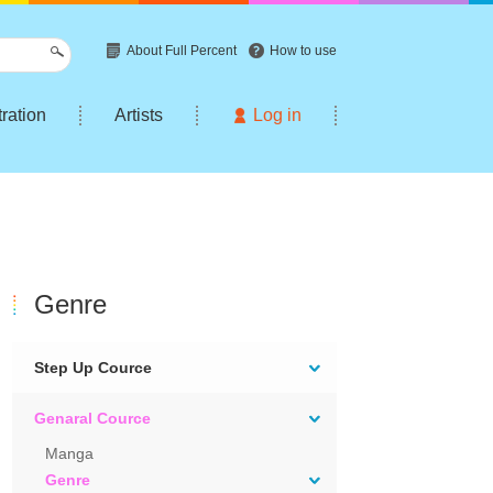
About Full Percent
How to use
tration
Artists
Log in
Genre
Step Up Cource
Genaral Cource
Manga
Genre