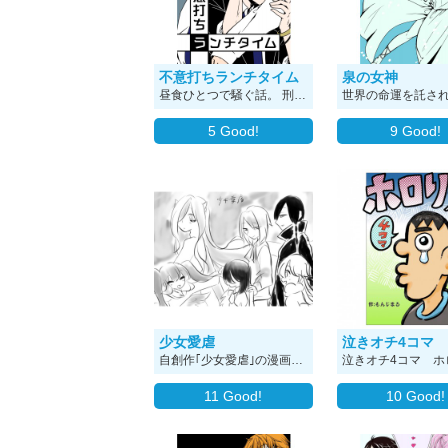
不意打ちランチタイム
泉の女神
昼食ひとつで騒ぐ話。 刑事か、はたまた探偵か、青年とその先輩のおじさんが張り込み中にわちゃわちゃしてるだけのBL（仮）の話です。 2018年の読み切り漫画です。
5
Good!
9
Good!
少女愛虐
自創作｢少女愛虐｣の漫画です。 ギャグ漫画ですが年の差恋愛要素、差別的表現、流血表現、異種族あり。 ※この物語はフィクションです。
11
Good!
10
Good!