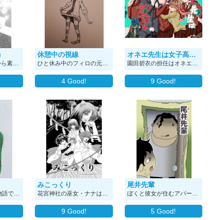
)
休憩中の視線
オネエ先生は女子高生の執事
素材アカウント様から素材をお借りして描いた漫画や 落書きの漫画置き場です｡ ※素材アカウント様からのは素材様からと描きます※
ひと休み中のフィロの元に現れた謎の覆面たち。 その目的とは！？
園田碧衣の担任はオネエな先生、実は彼女の執事でもあるんです そんな、高校と園田家のお屋敷で繰り広げられるほのぼのでたまにガチシリアスなお話
4
Good!
9
Good!
みこっくり
尾井先輩
19歳ニート佐倉の物語です。コメディです。
花宮神社の巫女・ナナは天然ドジっ子の腐女子だが、実はある秘密があった・・・！ 復活した妖怪・蛙人が、封印されている舌を取り戻しに神社を襲撃した際に神主の松井が怪我をしてしまう。 絶体絶命のピンチに現れたのは・・・ 敵味方無関係に最低最悪の極悪妖怪・妖狐だった！ 和風バトル・ギャグ読み切り短編。
ぼくと彼女が住むアパートにおっかない先輩がやってきた！ 居候させてくれって…どうなっちゃうの！？
9
Good!
5
Good!