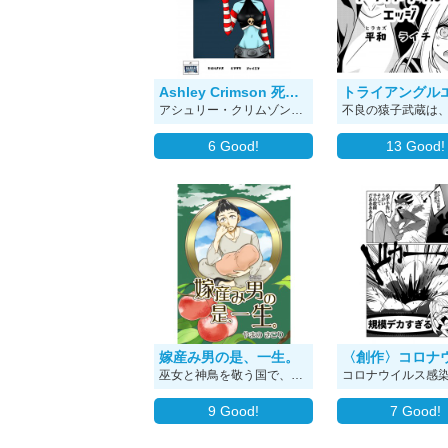
Ashley Crimson 死神の愛娘アシュリー・クリムゾン
トライアングル
アシュリー・クリムゾンのクレイジーな冒険ジェようこそ！ アシュリーは死神である父の仕事を引き継いで魂を集めようとするが、クレイジーで気まぐれなアシュリーが普通に仕事をこなせるはずもなく… メキシコ人作家チェコ・セルバンテスの処女作。画はムラサキ。ベテラン絵師のシャイエラによってキャラクターデザインされた、1話完結型のギャグ漫画。
6
Good!
13
Good!
嫁産み男の是、一生。
巫女と神鳥を敬う国で、日々せっせと働く"嫁募集中"の悠(ゆう・男)－。『嫁が欲しい』そう願った彼の元に訪れたのは――…！？ 神鳥伝説＋ゆるコメ(＋愛？)ファンタジー開幕！！
9
Good!
7
Good!