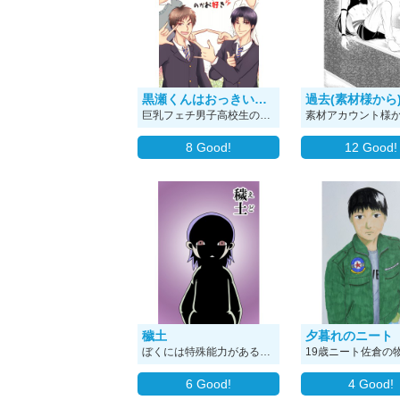
黒瀬くんはおっきいのがお好き
過去(素材様から
巨乳フェチ男子高校生のゆるい短編ラブコメです
8
Good!
12
Good!
穢土
夕暮れのニート
ぼくには特殊能力がある。〝催眠術〟だ。 どんな人間も目ヂカラだけで操れる。
6
Good!
4
Good!