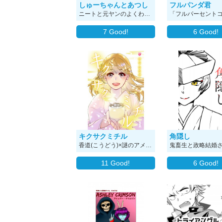
しゅーちゃんとあつし
フルパンダ君
ニートと元ヤンのよくわからない日常ギャグ漫画です。
7
Good!
6
Good!
キクサクミチル
角隠し
香道(こうどう)×謎のアメリカ人観光客！×香のプリンスさま！ 遍みちるは京都こうしょうどう香照堂の一人娘。 幼なじみで香道界のプリンス・清隆のいけずに 負けず、家業の手伝いに勤しむ毎日。 ある日店にやってきたイケメン外国人が、 ある香りを探していて… そして彼の正体は…！？ 恋ってどんな香りなの？ 京都を舞台に恋と家業をかけた 香道ラブストーリー、はじまります！
11
Good!
6
Good!