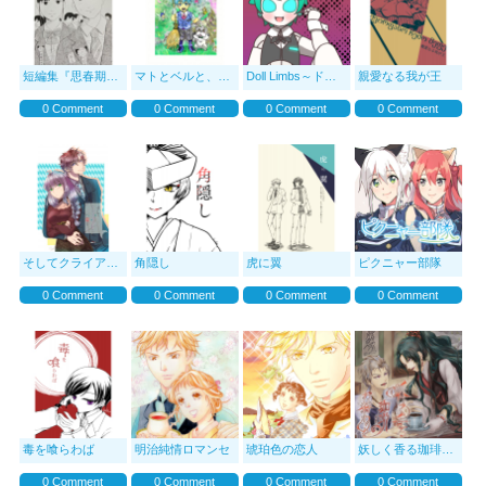
短編集『思春期とおじさん』
マトとベルと、不思議な森
Doll Limbs～ドールリムズ～
親愛なる我が王
0 Comment
0 Comment
0 Comment
0 Comment
そしてクライアントに恋をした
角隠し
虎に翼
ピクニャー部隊
0 Comment
0 Comment
0 Comment
0 Comment
毒を喰らわば
明治純情ロマンセ
琥珀色の恋人
妖しく香る珈琲のお替
0 Comment
0 Comment
0 Comment
0 Comment