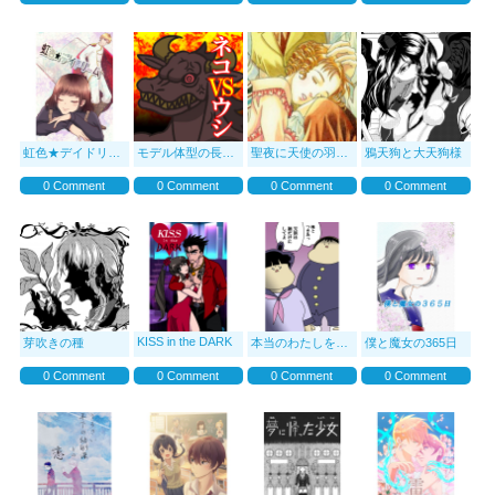
虹色★デイドリーム
モデル体型の長足ネコチャンのおはなし（大長編） ネコVSウシ
聖夜に天使の羽根降る
鴉天狗と大天狗様
0 Comment
0 Comment
0 Comment
0 Comment
KISS in the DARK
芽吹きの種
本当のわたしを見て！
僕と魔女の365日
0 Comment
0 Comment
0 Comment
0 Comment