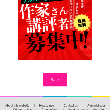
About this website
｜
How to use
｜
Contact us
｜
Administrator
｜
Privacy policy
｜
Terms of use
｜
Notation based on Specified