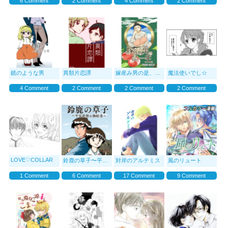
6 Comment
2 Comment
4 Comment
2 Comment
鏡のような男
異類片恋譚
嫁産み男の是、一生。
魔法使いでし☆
4 Comment
2 Comment
2 Comment
2 Comment
LOVE♡COLLAR
鈴鹿の草子〜平安浪漫お伽絵巻〜
対岸のアルテミス
風のリュート
1 Comment
6 Comment
17 Comment
9 Comment