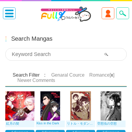
Search Mangas
Search Filter :
Genaral Cource Romance[
x
]
Newer Comments
Kiss in the Dark
紅月の契
リトル・モダン・ガール
空想虫の空想