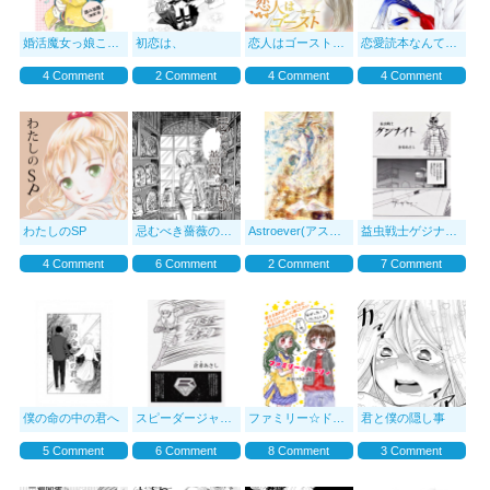
婚活魔女っ娘こまこちゃん
初恋は、
恋人はゴーストー第一章ー
恋愛読本なんていらな
4 Comment
2 Comment
4 Comment
4 Comment
わたしのSP
忌むべき薔薇の賛歌
Astroever(アストロエヴァー)
益虫戦士ゲジナイト
4 Comment
6 Comment
2 Comment
7 Comment
僕の命の中の君へ
スピーダージャック
ファミリー☆ドーリィ
君と僕の隠し事
5 Comment
6 Comment
8 Comment
3 Comment