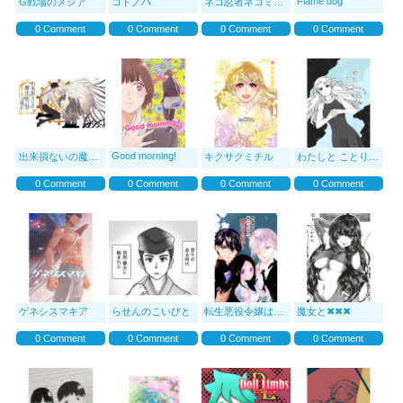
Flame dog
G戦場のメシア
コトノハ
ネコ忍者ネコミの日常
0 Comment
0 Comment
0 Comment
0 Comment
Good morning!
出来損ないの魔法使いの弟子
キクサクミチル
わたしと ことりと。
0 Comment
0 Comment
0 Comment
0 Comment
ゲネシスマキア
らせんのこいびと
転生悪役令嬢は○○だなんて聞いてない！
魔女と✖︎✖︎✖︎
0 Comment
0 Comment
0 Comment
0 Comment