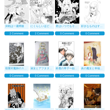
決戦は一週間後
にくらしいほどキミが
君はいつでもそうやって。
好きなものはすぐそば
2 Comment
2 Comment
0 Comment
0 Comment
宿屋封魔師のススメ
淑女とアフタヌーンを。
鈴鹿の草子〜始まりの物語〜
炎の魔女と幸福な人
0 Comment
0 Comment
0 Comment
0 Comment