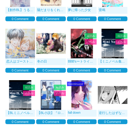
【創作BL】うるさい年下の幼馴染との恋
陽だまりをくれたキミの隣で
夢に帰った少女
雷鳴
0 Comment
0 Comment
0 Comment
0 Comment
縦読み
縦読み
ノベル
ノベル
恋人はゴースト 第二章
冬の日
BBB'sートライビースー
【ミニノベル集】『Mini 
0 Comment
0 Comment
0 Comment
0 Comment
Continued
縦読み
縦読み
ノベル
ノベル
fall down
【BLミニノベル集】『Mini BL Novelsｘ醇 ORiGiNal SToRieS』【短文小説ｘ世界
【BL小説】『ロドンのキセキ🌹瑠璃のケエス💎輝石ノ箱ヨリ💍
逆行したはずなのに、
0 Comment
0 Comment
0 Comment
0 Comment