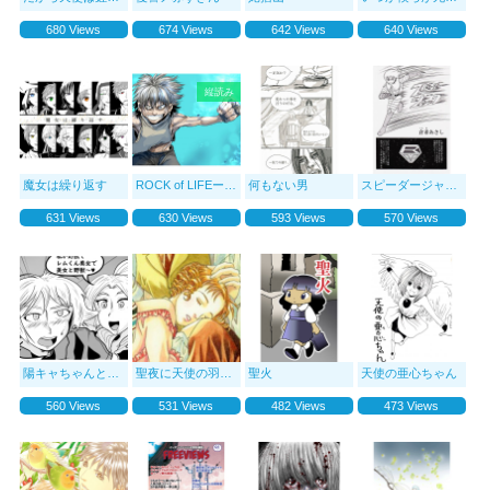
680 Views
674 Views
642 Views
640 Views
縦読み
魔女は繰り返す
ROCK of LIFEー亜門 楓の182日ー
何もない男
スピーダージャック
631 Views
630 Views
593 Views
570 Views
陽キャちゃんと陰キャくん
聖夜に天使の羽根降る
聖火
天使の亜心ちゃん
560 Views
531 Views
482 Views
473 Views