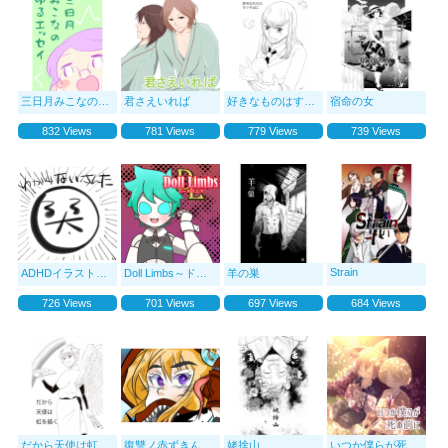
三日月みこなのゆるエッセイ
君さえいれば
好きなものはすぐそばに
宿命の女
832 Views
781 Views
779 Views
739 Views
Strain
ADHDイラストレーターが行くエッセイ漫画-実話を添えて-
Doll Limbs～ドールリムズ～
羊の巣
726 Views
701 Views
697 Views
684 Views
だから天使は虹を描く
復讐ノ赤ずきん
姥捨山
いつか僕らが死ぬ前に