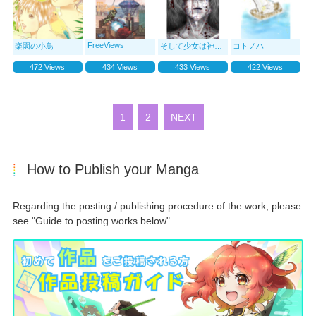
FreeViews
楽園の小鳥
そして少女は神になった
コトノハ
472 Views
434 Views
433 Views
422 Views
1
2
NEXT
How to Publish your Manga
Regarding the posting / publishing procedure of the work, please
see "Guide to posting works below".