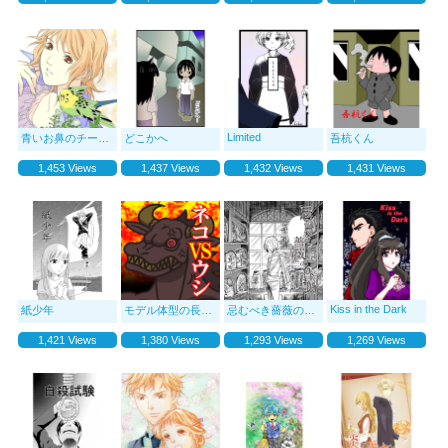
Limited
青いお鼻のチータン
どこかへ
吾杭くん
1,453 Views
1,437 Views
1,432 Views
1,431 Views
Kiss in the Dark
紙少年
モデル体型の長足ネコチャンのおはなし（大長編） ネコVSウシ
忌むべき薔薇の賛歌
1,421 Views
1,380 Views
1,293 Views
1,269 Views