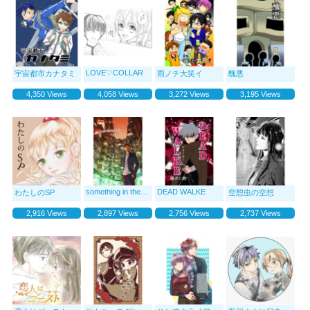
LOVE♡COLLAR
宇宙都市カナタミ
雨ノチ大笑イ
醜悪
4,350 Views
4,058 Views
3,272 Views
3,195 Views
something in the box
DEAD WALKE
わたしのSP
空想虫の空想
2,916 Views
2,897 Views
2,756 Views
2,737 Views