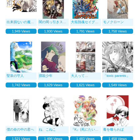
出来損ないの魔法使いの弟子
闇の岡っ引きスバル
大垣熱魂セイグンジャー！！
モノクローン
1,949 Views
1,930 Views
1,791 Views
1,758 Views
聖泉の守人
撲殺少年
大人って…
「toxic parents」
1,742 Views
1,629 Views
1,621 Views
1,549 Views
僕の命の中の君へ
ね、こねこ
『K』(死にたい男の漫画)
毒を喰らわば
1,521 Views
1,496 Views
1,483 Views
1,458 Views