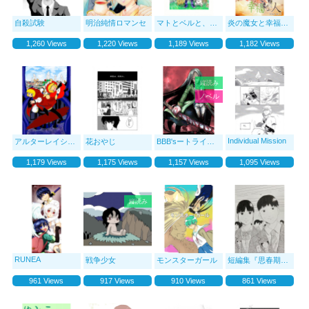
自殺試験
明治純情ロマンセ
マトとベルと、不思議な森
炎の魔女と幸福な人
1,260 Views
1,220 Views
1,189 Views
1,182 Views
縦読み
ノベル
Individual Mission
アルターレイション
花おやじ
BBB'sートライビースー
1,179 Views
1,175 Views
1,157 Views
1,095 Views
縦読み
RUNEA
戦争少女
モンスターガール
短編集『思春期とおじ
961 Views
917 Views
910 Views
861 Views