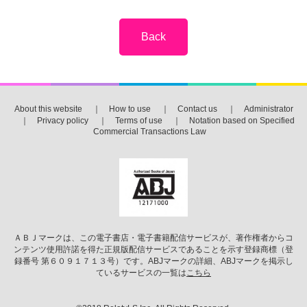
About this website
｜
How to use
｜
Contact us
｜
Administrator
｜
Privacy policy
｜
Terms of use
｜
Notation based on Specified
Commercial Transactions Law
ＡＢＪマークは、この電子書店・電子書籍配信サービスが、著作権者からコ
ンテンツ使用許諾を得た正規版配信サービスであることを示す登録商標（登
録番号 第６０９１７１３号）です。ABJマークの詳細、ABJマークを掲示し
ているサービスの一覧は
こちら