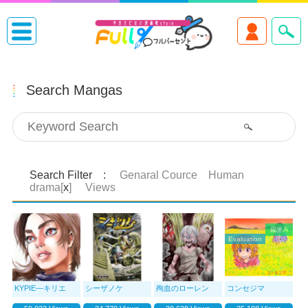
Search Mangas
Search Filter :
Genaral Cource Human
drama[
x
]
Views
縦読み
Evaluation
ΚΥΡΙΕ—キリエ
シーザノケ
殉血のローレン
コンセジマ