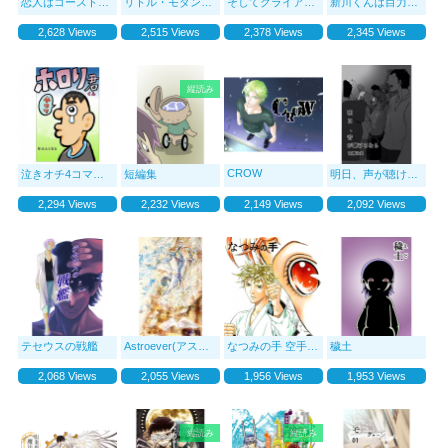
恋人はゴーストー第一章ー
リトル・モダン・ガール
そしてクライアントに恋をした
新川くんは目力と◯◯
2,628 Views
2,515 Views
2,378 Views
2,345 Views
縦読み
CROW
泣きオチ4コマ ホロリ君
短編集
明日、声が聴けるなら
2,294 Views
2,232 Views
2,149 Views
2,092 Views
テセウスの戦艦
Astroever(アストロエヴァー)
なつみの手 空手女子のお稽古日記
穢土
2,068 Views
2,055 Views
1,956 Views
1,953 Views
縦読み
縦読み