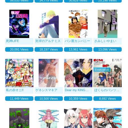
59,033 Views
34,779 Views
30,628 Views
25,198 Views
死神LIFE
対岸のアルテミス
パン屋カンパニー
さみしいやまい
20,091 Views
18,197 Views
13,961 Views
13,096 Views
Evaluation
私の赤オニ!!
ゲネシスマキア
Dear my KING（DMK）
ぼくらのパンツ戦争
11,449 Views
10,500 Views
10,359 Views
8,692 Views