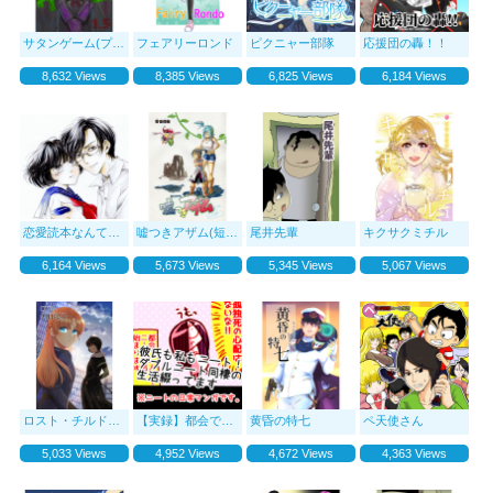
サタンゲーム(プロトタイプ)
フェアリーロンド
ピクニャー部隊
応援団の轟！！
8,632 Views
8,385 Views
6,825 Views
6,184 Views
恋愛読本なんていらない
嘘つきアザム(短編)
尾井先輩
キクサクミチル
6,164 Views
5,673 Views
5,345 Views
5,067 Views
ロスト・チルドレン-Rebellion to Treason-
【実録】都会でニート貞美の日常
黄昏の特七
ペ天使さん
5,033 Views
4,952 Views
4,672 Views
4,363 Views