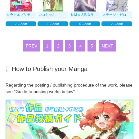
ミラクルプリティーデスロード
ンコちゃん
ＵＭＡ人間先生！！
ステージ・ゼロ番外編
7
Good!
1
Good!
4
Good!
2
Good!
PREV
1
2
3
4
5
NEXT
How to Publish your Manga
Regarding the posting / publishing procedure of the work, please
see "Guide to posting works below".