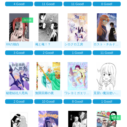
4
Good!
11
Good!
11
Good!
0
Good!
縦読み
XXの独白
俺と俺！？
シロクロ工房
ロスト・チルドレン-Rebelli
3
Good!
2
Good!
1
Good!
11
Good!
秘密結社八咫烏
無限回廊の夜
ワレヨミガエリタリ、イルカ
見習い魔法使いユリ
2
Good!
10
Good!
8
Good!
1
Good!
縦読み