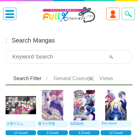
Search Mangas
Search Filter :
Genaral Cource[
x
]
Views
Evil clover
大罪ゲエム
蔓子の芋版
虫獣戯画
10
Good!
3
Good!
4
Good!
12
Good!