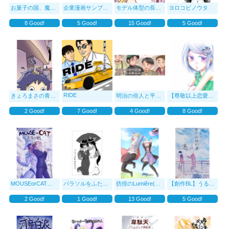
お菓子の国、魔人の王
企業漫画サンプル例
モデル体型の長足ネコチャンのおはなし（仮
ヨロコビノウタ
8
Good!
5
Good!
15
Good!
5
Good!
RIDE
きょろまさの青春絵巻
明治の俳人と平成の女子高生のゆるゆるコミ
【尊敬以上恋愛未満】
2
Good!
7
Good!
4
Good!
8
Good!
MOUSEorCAT 千年の戦
パラソルをふたりで
彷徨のLumiêre(リュミエール)
【創作BL】うるさい年
2
Good!
1
Good!
13
Good!
5
Good!