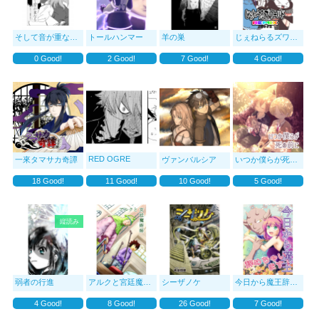
そして音が重なる-そのピアノは誰のために?
トールハンマー
羊の巣
じぇねらるズワールドR
0
Good!
2
Good!
7
Good!
4
Good!
RED OGRE
一來タマサカ奇譚
ヴァンバルシア
いつか僕らが死ぬ前に
18
Good!
11
Good!
10
Good!
5
Good!
縦読み
弱者の行進
アルクと宮廷魔術師
シーザノケ
今日から魔王辞めちゃ
4
Good!
8
Good!
26
Good!
7
Good!