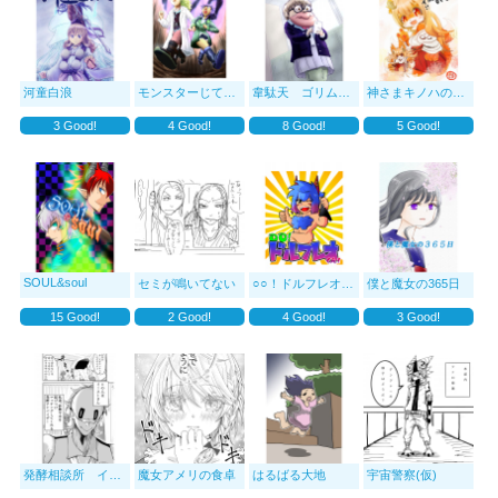
河童白浪
モンスターじてんを作る人
韋駄天 ゴリムピック神絵巻
神さまキノハの趣味が
3
Good!
4
Good!
8
Good!
5
Good!
SOUL&soul
セミが鳴いてない
○○！ドルフレオくん！
僕と魔女の365日
15
Good!
2
Good!
4
Good!
3
Good!
発酵相談所 イーストさん(パイロット版)
魔女アメリの食卓
はるばる大地
宇宙警察(仮)