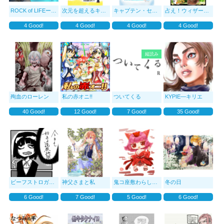
ROCK of LIFEー亜門 楓の182日ー
次元を超えるキノハ
キャプテン・セブンミィは転校生
占え！ウィザード＆ド
4
Good!
4
Good!
4
Good!
4
Good!
縦読み
殉血のローレン
私の赤オニ!!
ついてくる
ΚΥΡΙΕ—キリエ
40
Good!
12
Good!
7
Good!
35
Good!
ビーフストロガノフって言いたくなるよね。
神父さまと私
鬼コ座敷わらしノ宿
冬の日
6
Good!
7
Good!
5
Good!
6
Good!