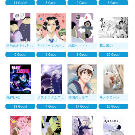
11
Good!
3
Good!
2
Good!
3
Good!
本当のわたしを見て！
ヤバリーマンのカルマくん
地獄へ・・・
花に嵐の
0
Good!
9
Good!
3
Good!
10
Good!
死神LIFE
ノストラダムス茶屋
傾国のカルマ
モノクローン
19
Good!
4
Good!
17
Good!
10
Good!