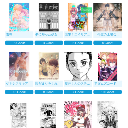
縦読み
雷鳴
夢に帰った少女
出撃！エイリアンくちく隊（オリジナル版）
「今度の土曜なにして
5
Good!
4
Good!
5
Good!
8
Good!
ゲネシスマキア
陽だまりをくれたキミの隣で
影井くんのステージ
アダムズコード
13
Good!
8
Good!
7
Good!
10
Good!