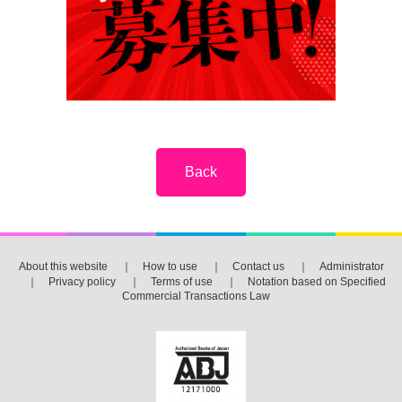
About this website
｜
How to use
｜
Contact us
｜
Administrator
｜
Privacy policy
｜
Terms of use
｜
Notation based on Specified
Commercial Transactions Law