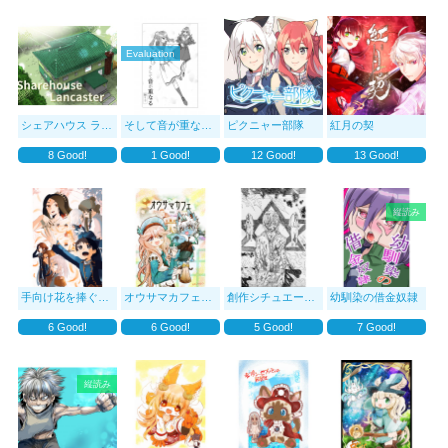
Evaluation
シェアハウス ランカスター
そして音が重なる-踊り子
ピクニャー部隊
紅月の契
8
Good!
1
Good!
12
Good!
13
Good!
縦読み
手向け花を捧ぐーREー
オウサマカフェ 弐号店
創作シチュエーション妄想楽描き漫画
幼馴染の借金奴隷
6
Good!
6
Good!
5
Good!
7
Good!
縦読み