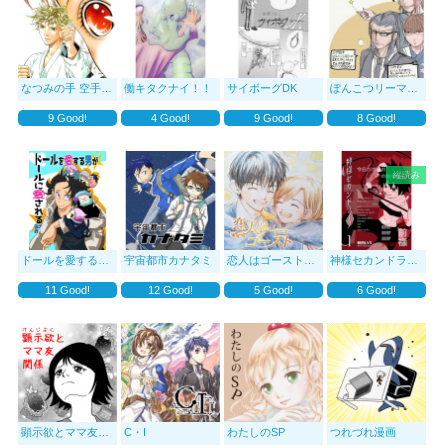
なつみの手 空手女子のお稽古日記
働キタクナイ！！
サイボーグDK
ぽんこつリーマン依子
9
Good!
4
Good!
9
Good!
8
Good!
縦読み
ドールを愛する男がドールに愛される話
宇宙都市カナタミ
恋人はゴースト 第二章
神様セカンドライフ
11
Good!
12
Good!
5
Good!
6
Good!
顕示欲とママ友関係
C・I
わたしのSP
つれづれ漫画